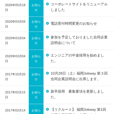
コーポレートサイトをリニューアル
2026年05月18
お知ら
しました
日
せ
2020年03月04
お知ら
電話受付時間変更のお知らせ
日
せ
参加を予定しておりました合同企業
2020年03月04
お知ら
説明会について
日
せ
エンジニアの中途採用を始めまし
2020年03月04
お知ら
た。
日
せ
10月28日（土）福岡Jobway 第３回
2017年10月20
お知ら
合同企業説明会に出席します。
日
せ
新卒採用 募集要項を更新しまし
2017年03月15
お知ら
た。
日
せ
【リクルート】 福岡Jobway 第1回
2017年03月14
お知ら